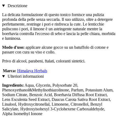
Descrizione
La delicata formulazione di questo tonico fornisce una pulizia
profonda della pelle senza seccarla. Il suo utilizzo, oltre a detergere
perfettamente, restringe i pori e rinfresca la cute. Le lenticchie
puliscono i pori, il limone è un astringente naturale mentre la
boerhavia controlla l'eccesso di sebo e lascia la pelle chiara, morbida
e luminosa.
Modo d'uso:
applicare alcune gocce su un batuffolo di cotone e
passare con cura su viso e collo.
Privo di alcool, parabeni, ftalati, coloranti sintetici.
Marca:
Himalaya Herbals
Ulteriori informazioni
Ingredients:
Aqua, Glycerin, Polysorbate 20,
Phenoxyethanol&Methylisothiazolinone, Parfum, Potassium Alum,
Sodium Citrate, Benzoic Acid, Boerhavia Diffusa Root Extract,
Lens Esculenta Seed Extract, Daucus Carota Sativa Root Extract,
Linalool, Hydroxycitronellal, Limonene, Citronellol, Benzyl
Salicylate, Hydroxyisohexyl 3-Cyclohexene Carboxaldehyde,
Alpha Isomethyl Ionone