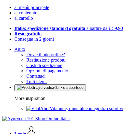
al menù principale
al contenuto
al carrello
Italia: spedizione standard gratuita
a partire da € 59,90
Reso gratuito
Consegna in 2 giorni
Aiuto
Dov'è il mio ordine?
Restituzione prodotti
Costi di spedizione
Opzioni di pagamento
Contattaci
Tutti i temi
More inspiration
Vitamine, minerali e integratori sportivi
Login