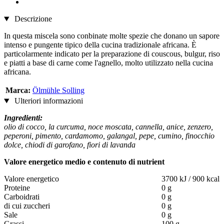
Descrizione
In questa miscela sono conbinate molte spezie che donano un sapore
intenso e pungente tipico della cucina tradizionale africana. È
particolarmente indicato per la preparazione di couscous, bulgur, riso
e piatti a base di carne come l'agnello, molto utilizzato nella cucina
africana.
Marca:
Ölmühle Solling
Ulteriori informazioni
Ingredienti:
olio di cocco, la curcuma, noce moscata, cannella, anice, zenzero,
peperoni, pimento, cardamomo, galangal, pepe, cumino, finocchio
dolce, chiodi di garofano, fiori di lavanda
Valore energetico medio e contenuto di nutrient
Valore energetico
3700 kJ / 900 kcal
Proteine
0 g
Carboidrati
0 g
di cui zuccheri
0 g
Sale
0 g
Grassi
100 g