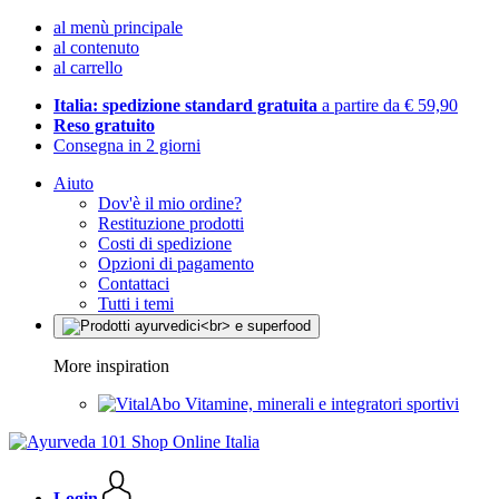
al menù principale
al contenuto
al carrello
Italia: spedizione standard gratuita
a partire da € 59,90
Reso gratuito
Consegna in 2 giorni
Aiuto
Dov'è il mio ordine?
Restituzione prodotti
Costi di spedizione
Opzioni di pagamento
Contattaci
Tutti i temi
More inspiration
Vitamine, minerali e integratori sportivi
Login