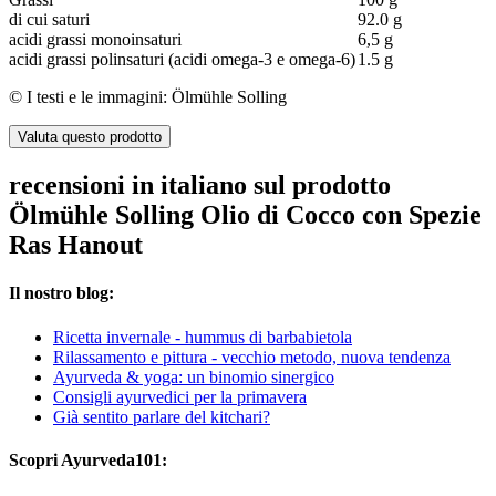
di cui saturi
92.0 g
acidi grassi monoinsaturi
6,5 g
acidi grassi polinsaturi (acidi omega-3 e omega-6)
1.5 g
© I testi e le immagini: Ölmühle Solling
Valuta questo prodotto
recensioni in italiano sul prodotto
Ölmühle Solling Olio di Cocco con Spezie
Ras Hanout
Il nostro blog:
Ricetta invernale - hummus di barbabietola
Rilassamento e pittura - vecchio metodo, nuova tendenza
Ayurveda & yoga: un binomio sinergico
Consigli ayurvedici per la primavera
Già sentito parlare del kitchari?
Scopri Ayurveda101: