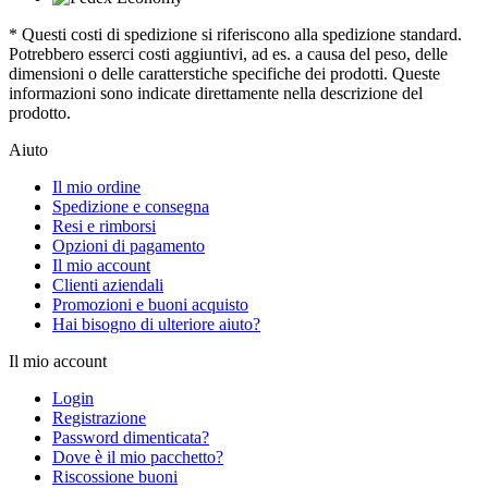
* Questi costi di spedizione si riferiscono alla spedizione standard.
Potrebbero esserci costi aggiuntivi, ad es. a causa del peso, delle
dimensioni o delle caratterstiche specifiche dei prodotti. Queste
informazioni sono indicate direttamente nella descrizione del
prodotto.
Aiuto
Il mio ordine
Spedizione e consegna
Resi e rimborsi
Opzioni di pagamento
Il mio account
Clienti aziendali
Promozioni e buoni acquisto
Hai bisogno di ulteriore aiuto?
Il mio account
Login
Registrazione
Password dimenticata?
Dove è il mio pacchetto?
Riscossione buoni