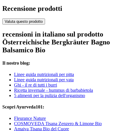
Recensione prodotti
Valuta questo prodotto
recensioni in italiano sul prodotto
Österreichische Bergkräuter Bagno
Balsamico Bio
Il nostro blog:
Linee guida nutrizionali per pitta
Linee guida nutrizionali per vata
Ghi - il re di tutti i burri
Ricetta invernale - hummus di barbabietola
5 alimenti per la pulizia dell'organismo
Scopri Ayurveda101:
Fleurance Nature
COSMOVEDA Tisana Zenzero & Limone Bio
Amaiva Tisana Bio del Cuore