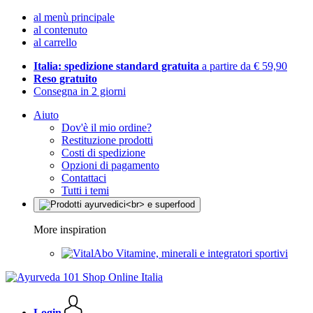
al menù principale
al contenuto
al carrello
Italia: spedizione standard gratuita
a partire da € 59,90
Reso gratuito
Consegna in 2 giorni
Aiuto
Dov'è il mio ordine?
Restituzione prodotti
Costi di spedizione
Opzioni di pagamento
Contattaci
Tutti i temi
More inspiration
Vitamine, minerali e integratori sportivi
Login