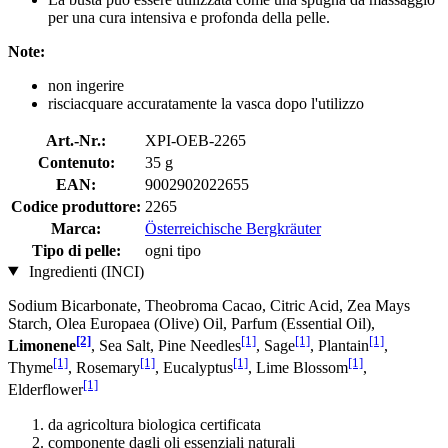
per una cura intensiva e profonda della pelle.
Note:
non ingerire
risciacquare accuratamente la vasca dopo l'utilizzo
Art.-Nr.:
XPI-OEB-2265
Contenuto:
35 g
EAN:
9002902022655
Codice produttore:
2265
Marca:
Österreichische Bergkräuter
Tipo di pelle:
ogni tipo
Ingredienti (INCI)
Sodium Bicarbonate, Theobroma Cacao, Citric Acid, Zea Mays
Starch, Olea Europaea (Olive) Oil, Parfum (Essential Oil),
[2]
[1]
[1]
[1]
Limonene
, Sea Salt, Pine Needles
, Sage
, Plantain
,
[1]
[1]
[1]
[1]
Thyme
, Rosemary
, Eucalyptus
, Lime Blossom
,
[1]
Elderflower
da agricoltura biologica certificata
componente dagli oli essenziali naturali