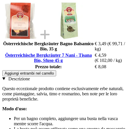
Österreichische Bergkräuter Bagno Balsamico
€ 3,49
(€ 99,71 /
Bio, 35 g
kg)
Österreichische Bergkräuter 7 Nani - Tisana
€ 4,59
Bio, Sfuso 45 g
(€ 102,00 / kg)
Prezzo totale:
€ 8,08
Aggiungi entrambi nel carrello
Descrizione
Questo eccezionale prodotto contiene esclusivamente erbe naturali,
come piantaggine, salvia, timo e rosmarino, ben note per le loro
proprietà benefiche.
Modo d'uso:
Per un bagno completo, aggiungere una busta nella vasca
mentre scorre l'acqua.
La busta può essere utilizzata come una spugna da massaggio