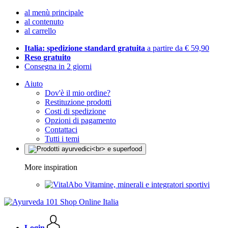
al menù principale
al contenuto
al carrello
Italia: spedizione standard gratuita
a partire da € 59,90
Reso gratuito
Consegna in 2 giorni
Aiuto
Dov'è il mio ordine?
Restituzione prodotti
Costi di spedizione
Opzioni di pagamento
Contattaci
Tutti i temi
More inspiration
Vitamine, minerali e integratori sportivi
Login