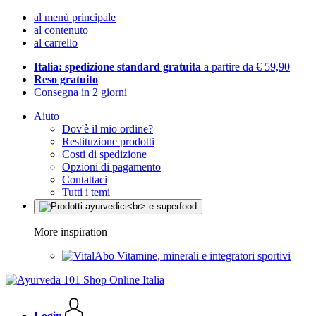
al menù principale
al contenuto
al carrello
Italia: spedizione standard gratuita
a partire da € 59,90
Reso gratuito
Consegna in 2 giorni
Aiuto
Dov'è il mio ordine?
Restituzione prodotti
Costi di spedizione
Opzioni di pagamento
Contattaci
Tutti i temi
More inspiration
Vitamine, minerali e integratori sportivi
Login