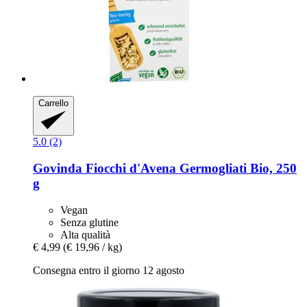
Carrello
5.0 (2)
Govinda
Fiocchi d'Avena Germogliati Bio, 250
g
Vegan
Senza glutine
Alta qualità
€ 4,99
(€ 19,96 / kg)
Consegna entro il giorno 12 agosto