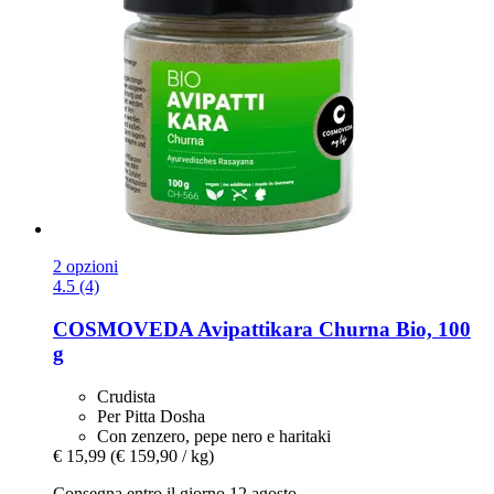
2 opzioni
4.5 (4)
COSMOVEDA
Avipattikara Churna Bio, 100
g
Crudista
Per Pitta Dosha
Con zenzero, pepe nero e haritaki
€ 15,99
(€ 159,90 / kg)
Consegna entro il giorno 12 agosto