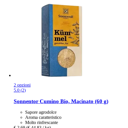
2 opzioni
5.0 (2)
Sonnentor
Cumino Bio, Macinato (60 g)
Sapore agrodolce
Aroma caratteristico
Molto rinfrescante
€ 2,69
(€ 44,83 / kg)