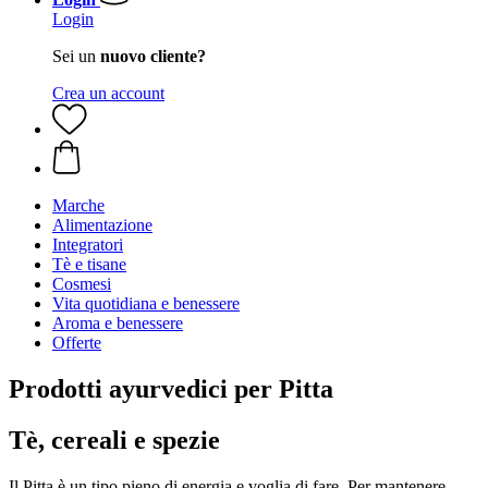
Login
Sei un
nuovo cliente?
Crea un account
Marche
Alimentazione
Integratori
Tè e tisane
Cosmesi
Vita quotidiana e benessere
Aroma e benessere
Offerte
Prodotti ayurvedici per Pitta
Tè, cereali e spezie
Il Pitta è un tipo pieno di energia e voglia di fare. Per mantenere