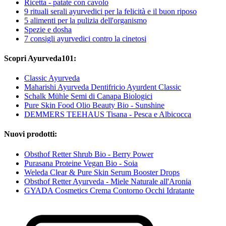
Ricetta - patate con cavolo
9 rituali serali ayurvedici per la felicità e il buon riposo
5 alimenti per la pulizia dell'organismo
Spezie e dosha
7 consigli ayurvedici contro la cinetosi
Scopri Ayurveda101:
Classic Ayurveda
Maharishi Ayurveda Dentifricio Ayurdent Classic
Schalk Mühle Semi di Canapa Biologici
Pure Skin Food Olio Beauty Bio - Sunshine
DEMMERS TEEHAUS Tisana - Pesca e Albicocca
Nuovi prodotti:
Obsthof Retter Shrub Bio - Berry Power
Purasana Proteine Vegan Bio - Soia
Weleda Clear & Pure Skin Serum Booster Drops
Obsthof Retter Ayurveda - Miele Naturale all'Aronia
GYADA Cosmetics Crema Contorno Occhi Idratante