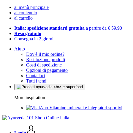
al menù principale
al contenuto
al carrello
Italia: spedizione standard gratuita
a partire da € 59,90
Reso gratuito
Consegna in 2 giorni
Aiuto
Dov'è il mio ordine?
Restituzione prodotti
Costi di spedizione
Opzioni di pagamento
Contattaci
Tutti i temi
More inspiration
Vitamine, minerali e integratori sportivi
Login