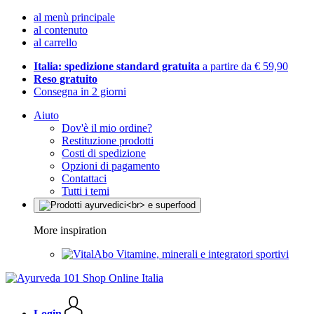
al menù principale
al contenuto
al carrello
Italia: spedizione standard gratuita
a partire da € 59,90
Reso gratuito
Consegna in 2 giorni
Aiuto
Dov'è il mio ordine?
Restituzione prodotti
Costi di spedizione
Opzioni di pagamento
Contattaci
Tutti i temi
More inspiration
Vitamine, minerali e integratori sportivi
Login