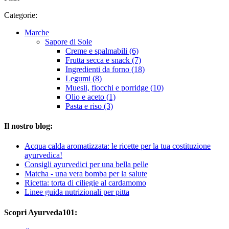
Categorie:
Marche
Sapore di Sole
Creme e spalmabili (6)
Frutta secca e snack (7)
Ingredienti da forno (18)
Legumi (8)
Muesli, fiocchi e porridge (10)
Olio e aceto (1)
Pasta e riso (3)
Il nostro blog:
Acqua calda aromatizzata: le ricette per la tua costituzione
ayurvedica!
Consigli ayurvedici per una bella pelle
Matcha - una vera bomba per la salute
Ricetta: torta di ciliegie al cardamomo
Linee guida nutrizionali per pitta
Scopri Ayurveda101: