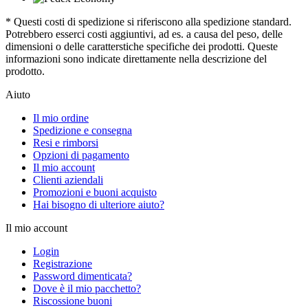
* Questi costi di spedizione si riferiscono alla spedizione standard.
Potrebbero esserci costi aggiuntivi, ad es. a causa del peso, delle
dimensioni o delle caratterstiche specifiche dei prodotti. Queste
informazioni sono indicate direttamente nella descrizione del
prodotto.
Aiuto
Il mio ordine
Spedizione e consegna
Resi e rimborsi
Opzioni di pagamento
Il mio account
Clienti aziendali
Promozioni e buoni acquisto
Hai bisogno di ulteriore aiuto?
Il mio account
Login
Registrazione
Password dimenticata?
Dove è il mio pacchetto?
Riscossione buoni