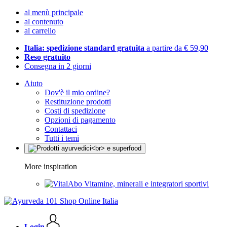
al menù principale
al contenuto
al carrello
Italia: spedizione standard gratuita
a partire da € 59,90
Reso gratuito
Consegna in 2 giorni
Aiuto
Dov'è il mio ordine?
Restituzione prodotti
Costi di spedizione
Opzioni di pagamento
Contattaci
Tutti i temi
More inspiration
Vitamine, minerali e integratori sportivi
Login