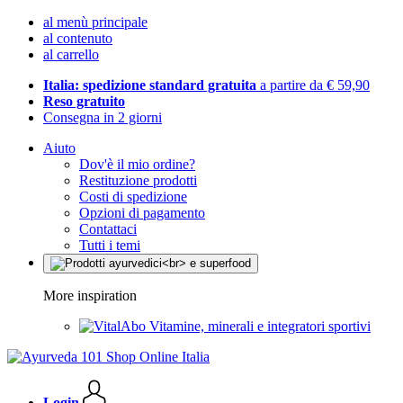
al menù principale
al contenuto
al carrello
Italia: spedizione standard gratuita
a partire da € 59,90
Reso gratuito
Consegna in 2 giorni
Aiuto
Dov'è il mio ordine?
Restituzione prodotti
Costi di spedizione
Opzioni di pagamento
Contattaci
Tutti i temi
More inspiration
Vitamine, minerali e integratori sportivi
Login