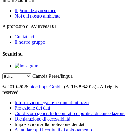
Informazioni Utili
Il giornale ayurvedico
Noi e il nostro ambiente
A proposito di Ayurveda101
Contattaci
Il nostro gruppo
Seguici su
Cambia Paese/lingua
© 2010-2026
niceshops GmbH
(ATU63964918) - All rights
reserved.
Informazioni legali e termini di utilizzo
Protezione dei dati
Condizioni generali di contratto e politica di cancellazione
Dichiarazione di accessibilità
Impostazioni sulla protezione dei dati
Annullare qui i contratti di abbonamento