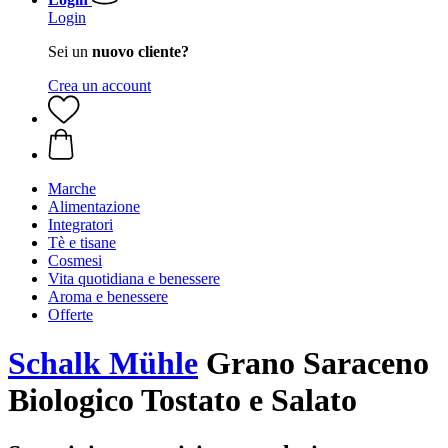
Login
Sei un
nuovo cliente?
Crea un account
Marche
Alimentazione
Integratori
Tè e tisane
Cosmesi
Vita quotidiana e benessere
Aroma e benessere
Offerte
Schalk Mühle
Grano Saraceno
Biologico Tostato e Salato