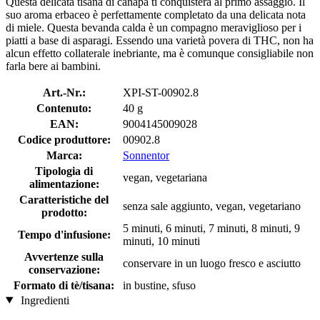
Questa delicata tisana di canapa ti conquisterà al primo assaggio. Il
suo aroma erbaceo è perfettamente completato da una delicata nota
di miele. Questa bevanda calda è un compagno meraviglioso per i
piatti a base di asparagi. Essendo una varietà povera di THC, non ha
alcun effetto collaterale inebriante, ma è comunque consigliabile non
farla bere ai bambini.
Art.-Nr.:
XPI-ST-00902.8
Contenuto:
40 g
EAN:
9004145009028
Codice produttore:
00902.8
Marca:
Sonnentor
Tipologia di
vegan, vegetariana
alimentazione:
Caratteristiche del
senza sale aggiunto, vegan, vegetariano
prodotto:
5 minuti, 6 minuti, 7 minuti, 8 minuti, 9
Tempo d'infusione:
minuti, 10 minuti
Avvertenze sulla
conservare in un luogo fresco e asciutto
conservazione:
Formato di tè/tisana:
in bustine, sfuso
Ingredienti