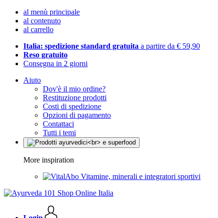
al menù principale
al contenuto
al carrello
Italia: spedizione standard gratuita
a partire da € 59,90
Reso gratuito
Consegna in 2 giorni
Aiuto
Dov'è il mio ordine?
Restituzione prodotti
Costi di spedizione
Opzioni di pagamento
Contattaci
Tutti i temi
More inspiration
Vitamine, minerali e integratori sportivi
Login