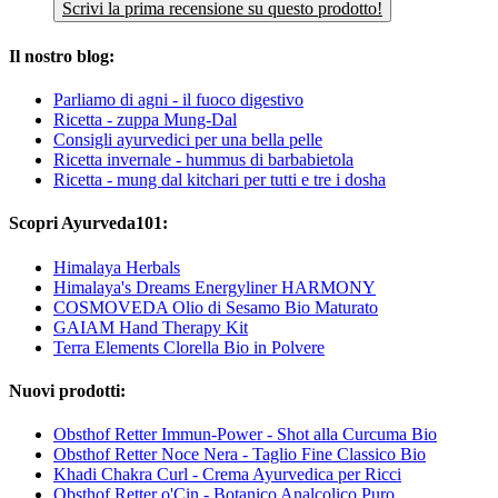
Scrivi la prima recensione su questo prodotto!
Il nostro blog:
Parliamo di agni - il fuoco digestivo
Ricetta - zuppa Mung-Dal
Consigli ayurvedici per una bella pelle
Ricetta invernale - hummus di barbabietola
Ricetta - mung dal kitchari per tutti e tre i dosha
Scopri Ayurveda101:
Himalaya Herbals
Himalaya's Dreams Energyliner HARMONY
COSMOVEDA Olio di Sesamo Bio Maturato
GAIAM Hand Therapy Kit
Terra Elements Clorella Bio in Polvere
Nuovi prodotti:
Obsthof Retter Immun-Power - Shot alla Curcuma Bio
Obsthof Retter Noce Nera - Taglio Fine Classico Bio
Khadi Chakra Curl - Crema Ayurvedica per Ricci
Obsthof Retter o'Cin - Botanico Analcolico Puro