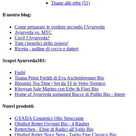
Tisane alle erbe (51)
Il nostro blog:
Come preparare le verdure secondo l'Ayurveda
Ayurveda vs. MTC
Cos'è l'Ayurveda?
Tutti i benefici dello zenero!
Ricetta - palline di cocco e datteri
Scopri Ayurveda101:
Fushi
Tisana Primi Freddi di Eva Aschenbrenner Bio
Bloomix Tea Time | Set da Tè in Vetro Termico
Khoysan Sale Marino con Erbe & Fiori Bio
Home of Ayurveda somamed Bucce di Psillio Bio - Intere
Nuovi prodotti:
GYADA Cosmetics Olio Struccante
Obsthof Retter Oxymel Bio - 4 Räuber
Retterchen - Elisir di Radici all'Aglio Bio
Obsthof Retter Noce Nera - Taglio Fine Classico Bio