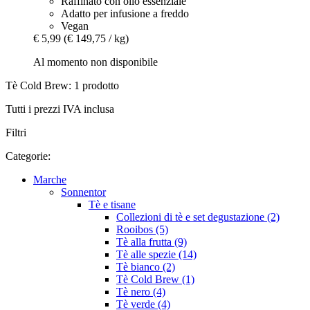
Raffinato con olio essenziale
Adatto per infusione a freddo
Vegan
€ 5,99
(€ 149,75 / kg)
Al momento non disponibile
Tè Cold Brew: 1 prodotto
Tutti i prezzi IVA inclusa
Filtri
Categorie:
Marche
Sonnentor
Tè e tisane
Collezioni di tè e set degustazione (2)
Rooibos (5)
Tè alla frutta (9)
Tè alle spezie (14)
Tè bianco (2)
Tè Cold Brew (1)
Tè nero (4)
Tè verde (4)