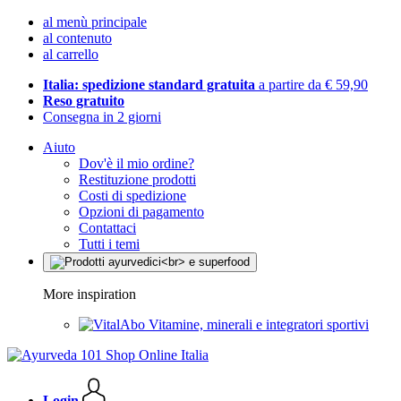
al menù principale
al contenuto
al carrello
Italia: spedizione standard gratuita
a partire da € 59,90
Reso gratuito
Consegna in 2 giorni
Aiuto
Dov'è il mio ordine?
Restituzione prodotti
Costi di spedizione
Opzioni di pagamento
Contattaci
Tutti i temi
More inspiration
Vitamine, minerali e integratori sportivi
Login