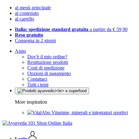
al menù principale
al contenuto
al carrello
Italia: spedizione standard gratuita
a partire da € 59,90
Reso gratuito
Consegna in 2 giorni
Aiuto
Dov'è il mio ordine?
Restituzione prodotti
Costi di spedizione
Opzioni di pagamento
Contattaci
Tutti i temi
More inspiration
Vitamine, minerali e integratori sportivi
Login