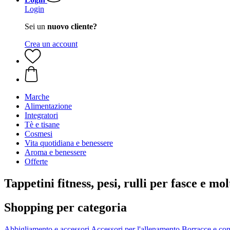
Login
Sei un
nuovo cliente?
Crea un account
Marche
Alimentazione
Integratori
Tè e tisane
Cosmesi
Vita quotidiana e benessere
Aroma e benessere
Offerte
Tappetini fitness, pesi, rulli per fasce e m
Shopping per categoria
Abbigliamento e accessori
Accessori per l'allenamento
Borracce e con