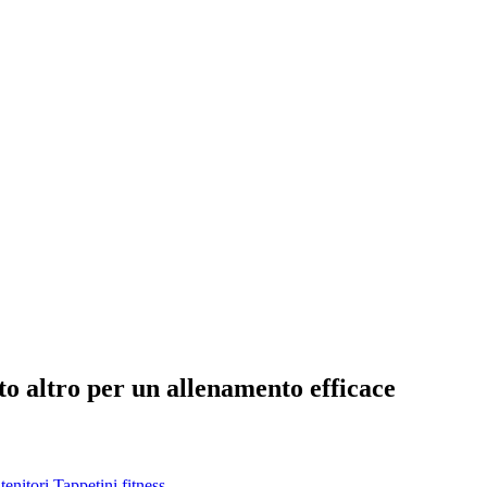
olto altro per un allenamento efficace
tenitori
Tappetini fitness