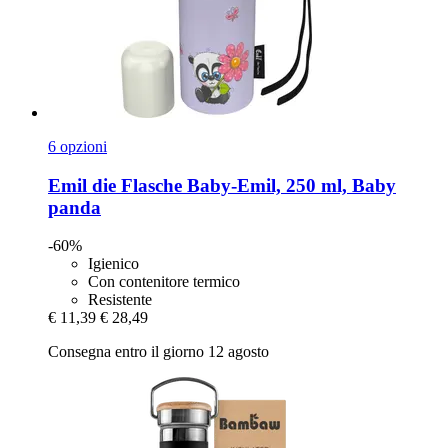
6 opzioni
Emil die Flasche
Baby-​Emil, 250 ml, Baby
panda
-60%
Igienico
Con contenitore termico
Resistente
€ 11,39
€ 28,49
Consegna entro il giorno 12 agosto