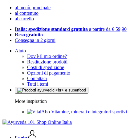
al menù principale
al contenuto
al carrello
Italia: spedizione standard gratuita
a partire da € 59,90
Reso gratuito
Consegna in 2 giorni
Aiuto
Dov'è il mio ordine?
Restituzione prodotti
Costi di spedizione
Opzioni di pagamento
Contattaci
Tutti i temi
More inspiration
Vitamine, minerali e integratori sportivi
Login