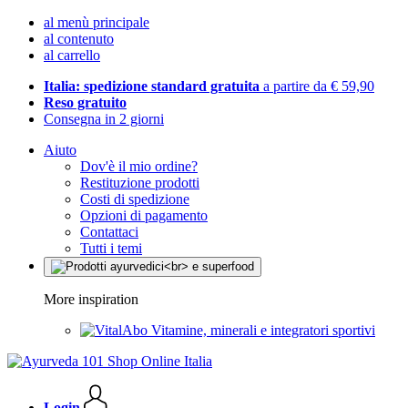
al menù principale
al contenuto
al carrello
Italia: spedizione standard gratuita
a partire da € 59,90
Reso gratuito
Consegna in 2 giorni
Aiuto
Dov'è il mio ordine?
Restituzione prodotti
Costi di spedizione
Opzioni di pagamento
Contattaci
Tutti i temi
More inspiration
Vitamine, minerali e integratori sportivi
Login