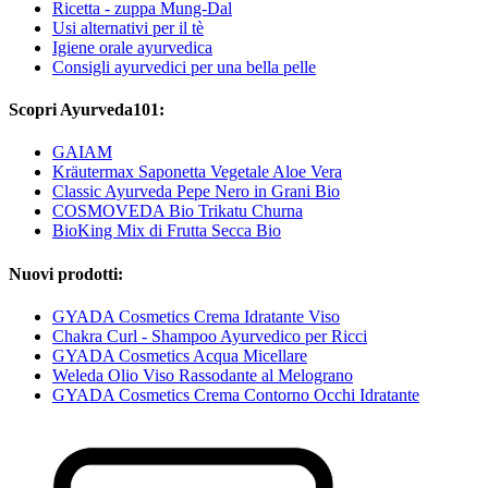
Ricetta - zuppa Mung-Dal
Usi alternativi per il tè
Igiene orale ayurvedica
Consigli ayurvedici per una bella pelle
Scopri Ayurveda101:
GAIAM
Kräutermax Saponetta Vegetale Aloe Vera
Classic Ayurveda Pepe Nero in Grani Bio
COSMOVEDA Bio Trikatu Churna
BioKing Mix di Frutta Secca Bio
Nuovi prodotti:
GYADA Cosmetics Crema Idratante Viso
Chakra Curl - Shampoo Ayurvedico per Ricci
GYADA Cosmetics Acqua Micellare
Weleda Olio Viso Rassodante al Melograno
GYADA Cosmetics Crema Contorno Occhi Idratante