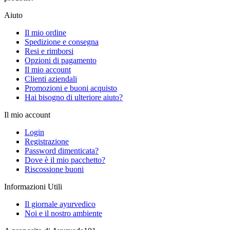
Aiuto
Il mio ordine
Spedizione e consegna
Resi e rimborsi
Opzioni di pagamento
Il mio account
Clienti aziendali
Promozioni e buoni acquisto
Hai bisogno di ulteriore aiuto?
Il mio account
Login
Registrazione
Password dimenticata?
Dove è il mio pacchetto?
Riscossione buoni
Informazioni Utili
Il giornale ayurvedico
Noi e il nostro ambiente