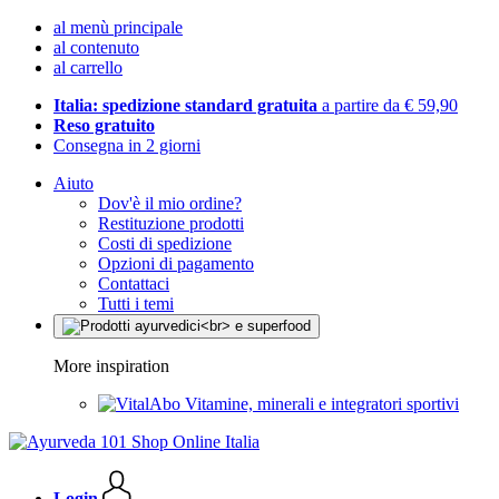
al menù principale
al contenuto
al carrello
Italia: spedizione standard gratuita
a partire da € 59,90
Reso gratuito
Consegna in 2 giorni
Aiuto
Dov'è il mio ordine?
Restituzione prodotti
Costi di spedizione
Opzioni di pagamento
Contattaci
Tutti i temi
More inspiration
Vitamine, minerali e integratori sportivi
Login