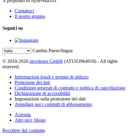
A proposito di Ayurveda101
Contattaci
Il nostro gruppo
Seguici su
Cambia Paese/lingua
© 2010-2026
niceshops GmbH
(ATU63964918) - All rights
reserved.
Informazioni legali e termini di utilizzo
Protezione dei dati
Condizioni generali di contratto e politica di cancellazione
Dichiarazione di accessibilità
Impostazioni sulla protezione dei dati
Annullare qui i contratti di abbonamento
Azienda
Altri nice Shops
Recedere dal contratto