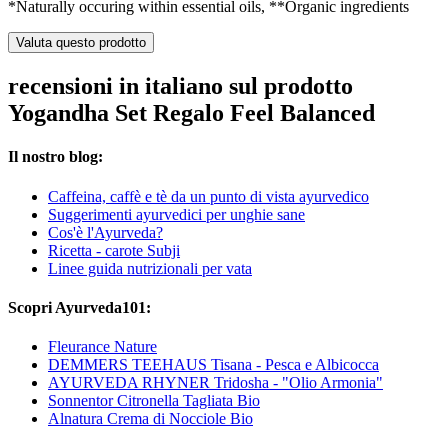
*Naturally occuring within essential oils, **Organic ingredients
Valuta questo prodotto
recensioni in italiano sul prodotto
Yogandha Set Regalo Feel Balanced
Il nostro blog:
Caffeina, caffè e tè da un punto di vista ayurvedico
Suggerimenti ayurvedici per unghie sane
Cos'è l'Ayurveda?
Ricetta - carote Subji
Linee guida nutrizionali per vata
Scopri Ayurveda101:
Fleurance Nature
DEMMERS TEEHAUS Tisana - Pesca e Albicocca
AYURVEDA RHYNER Tridosha - "Olio Armonia"
Sonnentor Citronella Tagliata Bio
Alnatura Crema di Nocciole Bio