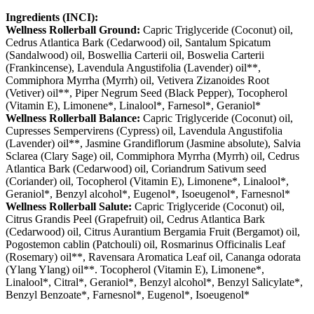
Ingredients (INCI):
Wellness Rollerball Ground:
Capric Triglyceride (Coconut) oil,
Cedrus Atlantica Bark (Cedarwood) oil, Santalum Spicatum
(Sandalwood) oil, Boswellia Carterii oil, Boswelia Carterii
(Frankincense), Lavendula Angustifolia (Lavender) oil**,
Commiphora Myrrha (Myrrh) oil, Vetivera Zizanoides Root
(Vetiver) oil**, Piper Negrum Seed (Black Pepper), Tocopherol
(Vitamin E), Limonene*, Linalool*, Farnesol*, Geraniol*
Wellness Rollerball Balance:
Capric Triglyceride (Coconut) oil,
Cupresses Sempervirens (Cypress) oil, Lavendula Angustifolia
(Lavender) oil**, Jasmine Grandiflorum (Jasmine absolute), Salvia
Sclarea (Clary Sage) oil, Commiphora Myrrha (Myrrh) oil, Cedrus
Atlantica Bark (Cedarwood) oil, Coriandrum Sativum seed
(Coriander) oil, Tocopherol (Vitamin E), Limonene*, Linalool*,
Geraniol*, Benzyl alcohol*, Eugenol*, Isoeugenol*, Farnesnol*
Wellness Rollerball Salute:
Capric Triglyceride (Coconut) oil,
Citrus Grandis Peel (Grapefruit) oil, Cedrus Atlantica Bark
(Cedarwood) oil, Citrus Aurantium Bergamia Fruit (Bergamot) oil,
Pogostemon cablin (Patchouli) oil, Rosmarinus Officinalis Leaf
(Rosemary) oil**, Ravensara Aromatica Leaf oil, Cananga odorata
(Ylang Ylang) oil**. Tocopherol (Vitamin E), Limonene*,
Linalool*, Citral*, Geraniol*, Benzyl alcohol*, Benzyl Salicylate*,
Benzyl Benzoate*, Farnesnol*, Eugenol*, Isoeugenol*