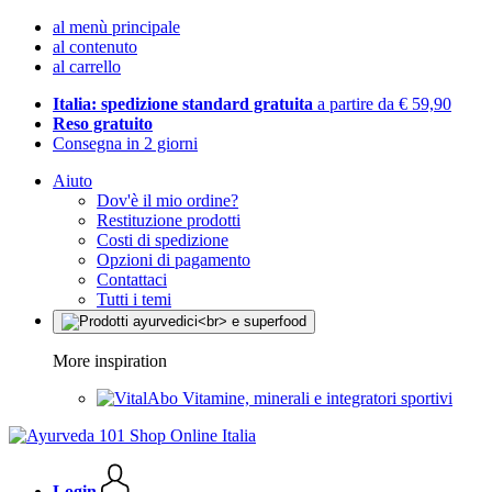
al menù principale
al contenuto
al carrello
Italia: spedizione standard gratuita
a partire da € 59,90
Reso gratuito
Consegna in 2 giorni
Aiuto
Dov'è il mio ordine?
Restituzione prodotti
Costi di spedizione
Opzioni di pagamento
Contattaci
Tutti i temi
More inspiration
Vitamine, minerali e integratori sportivi
Login