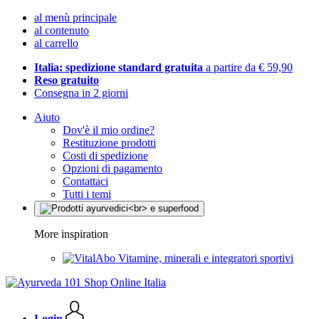
al menù principale
al contenuto
al carrello
Italia: spedizione standard gratuita
a partire da € 59,90
Reso gratuito
Consegna in 2 giorni
Aiuto
Dov'è il mio ordine?
Restituzione prodotti
Costi di spedizione
Opzioni di pagamento
Contattaci
Tutti i temi
More inspiration
Vitamine, minerali e integratori sportivi
Login