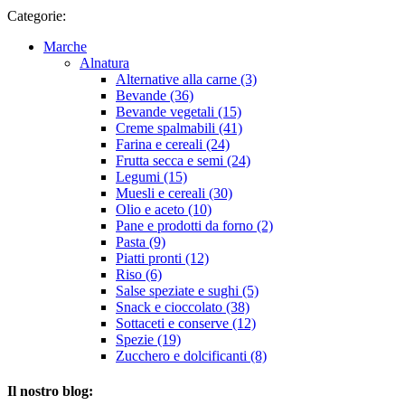
Categorie:
Marche
Alnatura
Alternative alla carne (3)
Bevande (36)
Bevande vegetali (15)
Creme spalmabili (41)
Farina e cereali (24)
Frutta secca e semi (24)
Legumi (15)
Muesli e cereali (30)
Olio e aceto (10)
Pane e prodotti da forno (2)
Pasta (9)
Piatti pronti (12)
Riso (6)
Salse speziate e sughi (5)
Snack e cioccolato (38)
Sottaceti e conserve (12)
Spezie (19)
Zucchero e dolcificanti (8)
Il nostro blog: