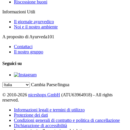
Riscossione buoni
Informazioni Utili
Il giornale ayurvedico
Noi e il nostro ambiente
A proposito di Ayurveda101
Contattaci
Il nostro gruppo
Seguici su
Cambia Paese/lingua
© 2010-2026
niceshops GmbH
(ATU63964918) - All rights
reserved.
Informazioni legali e termini di utilizzo
Protezione dei dati
Condizioni generali di contratto e politica di cancellazione
Dichiarazione di accessibilità