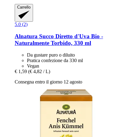
Carrello
5.0 (2)
Alnatura
Succo Diretto d'Uva Bio -​
Naturalmente Torbido, 330 ml
Da gustare puro o diluito
Pratica confezione da 330 ml
Vegan
€ 1,59
(€ 4,82 / L)
Consegna entro il giorno 12 agosto