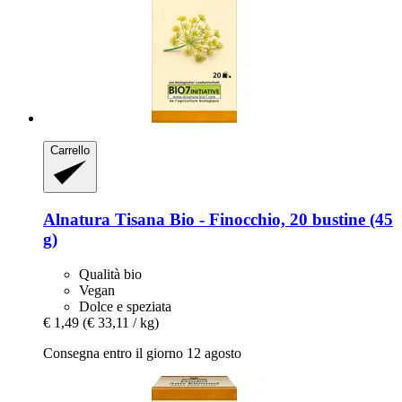
Carrello
Alnatura
Tisana Bio -​ Finocchio, 20 bustine (45
g)
Qualità bio
Vegan
Dolce e speziata
€ 1,49
(€ 33,11 / kg)
Consegna entro il giorno 12 agosto