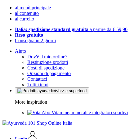
al menù principale
al contenuto
al carrello
Italia: spedizione standard gratuita
a partire da € 59,90
Reso gratuito
Consegna in 2 giorni
Aiuto
Dov'è il mio ordine?
Restituzione prodotti
Costi di spedizione
Opzioni di pagamento
Contattaci
Tutti i temi
More inspiration
Vitamine, minerali e integratori sportivi
Login