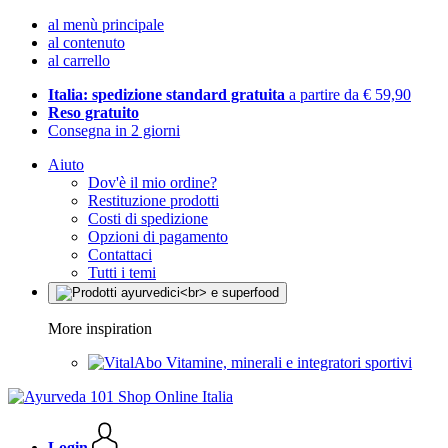
al menù principale
al contenuto
al carrello
Italia: spedizione standard gratuita
a partire da € 59,90
Reso gratuito
Consegna in 2 giorni
Aiuto
Dov'è il mio ordine?
Restituzione prodotti
Costi di spedizione
Opzioni di pagamento
Contattaci
Tutti i temi
More inspiration
Vitamine, minerali e integratori sportivi
Login