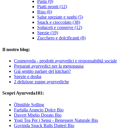
Pasta (9)
Piatti pronti (12)
Riso (6)
Salse speziate e sughi (5)
Snack e cioccolato (38)
Sottaceti e conserve (12)
Spezie (19)
Zucchero e dolcificanti (8)
Il nostro blog:
Cosmoveda - prodotti ayurvedici e responsabilità sociale
Preparati ayurvedici per la menopausa
Già sentito parlare del kitchari?
Spezie e dosha
2 deliziose zuppe ayurvediche
Scopri Ayurveda101:
Ölmühle Solling
Farfalla Arancio Dolce Bio
Davert Miglio Dorato Bio
Yogi Tea Per i Sensi - Benessere Naturale Bio
Govinda Snack Balls Datteri Bio