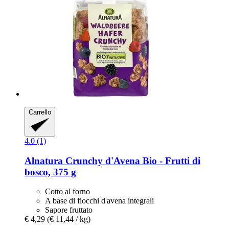
Carrello
4.0 (1)
Alnatura
Crunchy d'Avena Bio -​ Frutti di
bosco, 375 g
Cotto al forno
A base di fiocchi d'avena integrali
Sapore fruttato
€ 4,29
(€ 11,44 / kg)