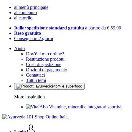
al menù principale
al contenuto
al carrello
Italia: spedizione standard gratuita
a partire da € 59,90
Reso gratuito
Consegna in 2 giorni
Aiuto
Dov'è il mio ordine?
Restituzione prodotti
Costi di spedizione
Opzioni di pagamento
Contattaci
Tutti i temi
More inspiration
Vitamine, minerali e integratori sportivi
Login