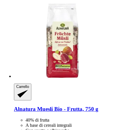
Carrello
Alnatura
Muesli Bio -​ Frutta, 750 g
40% di frutta
A base di cereali integrali