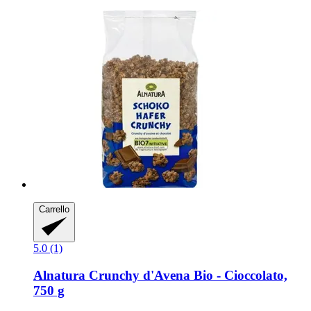
Carrello
5.0 (1)
Alnatura
Crunchy d'Avena Bio -​ Cioccolato,
750 g