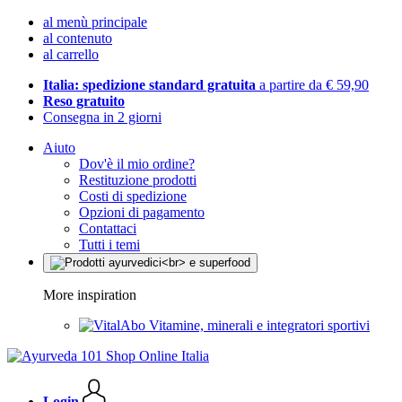
al menù principale
al contenuto
al carrello
Italia: spedizione standard gratuita
a partire da € 59,90
Reso gratuito
Consegna in 2 giorni
Aiuto
Dov'è il mio ordine?
Restituzione prodotti
Costi di spedizione
Opzioni di pagamento
Contattaci
Tutti i temi
More inspiration
Vitamine, minerali e integratori sportivi
Login