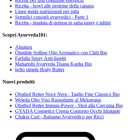
Ricette per una colazione energica!
Ricetta - bowl alle proteine della canapa
Linee guida nutrizionali per pitta
Semplici consigli ayurvedici - Parte 1
Ricetta - insalata di quinoa in salsa tangy e tahini
Scopri Ayurveda101:
Alnatura
Ölmühle Solling Olio Aromatico con Chili Bio
Farfalla Spray Anti-Insetti
Maharishi Ayurveda Tisana Kapha Bio
hello simple Body Butter
Nuovi prodotti:
Obsthof Retter Noce Nera - Taglio Fine Classico Bio
Weleda Olio Viso Rassodante al Melograno
Obsthof Retter Immun-Power - Shot alla Curcuma Bio
GYADA Cosmetics Crema Contorno Occhi Idratante
Chakra Curl - Balsamo Ayurvedico per Ricci