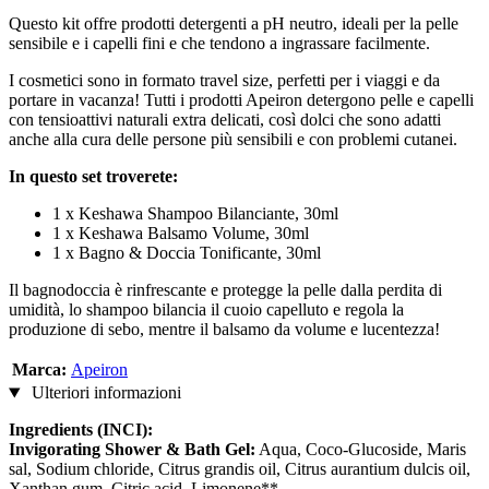
Questo kit offre prodotti detergenti a pH neutro, ideali per la pelle
sensibile e i capelli fini e che tendono a ingrassare facilmente.
I cosmetici sono in formato travel size, perfetti per i viaggi e da
portare in vacanza! Tutti i prodotti Apeiron detergono pelle e capelli
con tensioattivi naturali extra delicati, così dolci che sono adatti
anche alla cura delle persone più sensibili e con problemi cutanei.
In questo set troverete:
1 x Keshawa Shampoo Bilanciante, 30ml
1 x Keshawa Balsamo Volume, 30ml
1 x Bagno & Doccia Tonificante, 30ml
Il bagnodoccia è rinfrescante e protegge la pelle dalla perdita di
umidità, lo shampoo bilancia il cuoio capelluto e regola la
produzione di sebo, mentre il balsamo da volume e lucentezza!
Marca:
Apeiron
Ulteriori informazioni
Ingredients (INCI):
Invigorating Shower & Bath Gel:
Aqua, Coco-Glucoside, Maris
sal, Sodium chloride, Citrus grandis oil, Citrus aurantium dulcis oil,
Xanthan gum, Citric acid, Limonene**