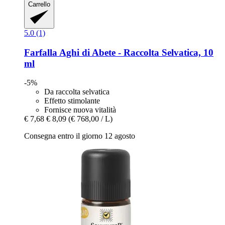
Carrello
5.0 (1)
Farfalla
Aghi di Abete -​ Raccolta Selvatica, 10
ml
-5%
Da raccolta selvatica
Effetto stimolante
Fornisce nuova vitalità
€ 7,68
€ 8,09
(€ 768,00 / L)
Consegna entro il giorno 12 agosto