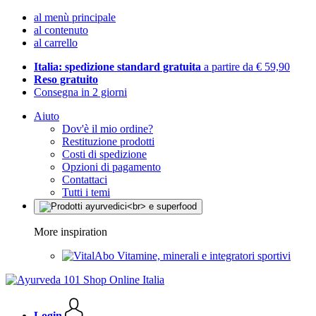
al menù principale
al contenuto
al carrello
Italia: spedizione standard gratuita
a partire da € 59,90
Reso gratuito
Consegna in 2 giorni
Aiuto
Dov'è il mio ordine?
Restituzione prodotti
Costi di spedizione
Opzioni di pagamento
Contattaci
Tutti i temi
More inspiration
Vitamine, minerali e integratori sportivi
Login