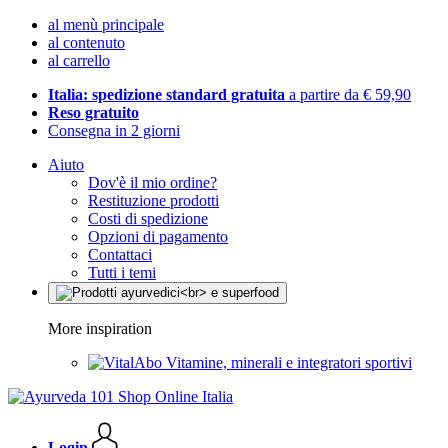
al menù principale
al contenuto
al carrello
Italia: spedizione standard gratuita
a partire da € 59,90
Reso gratuito
Consegna in 2 giorni
Aiuto
Dov'è il mio ordine?
Restituzione prodotti
Costi di spedizione
Opzioni di pagamento
Contattaci
Tutti i temi
More inspiration
Vitamine, minerali e integratori sportivi
Login