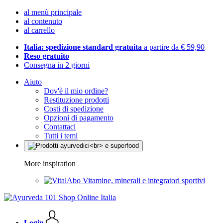
al menù principale
al contenuto
al carrello
Italia: spedizione standard gratuita
a partire da € 59,90
Reso gratuito
Consegna in 2 giorni
Aiuto
Dov'è il mio ordine?
Restituzione prodotti
Costi di spedizione
Opzioni di pagamento
Contattaci
Tutti i temi
More inspiration
Vitamine, minerali e integratori sportivi
Login