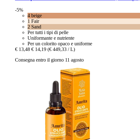
-5%
4 beige
1 Fair
2 Sand
Per tutti i tipi di pelle
Uniformante e nutriente
Per un colorito opaco e uniforme
€ 13,48
€ 14,19
(€ 449,33 / L)
Consegna entro il giorno 11 agosto