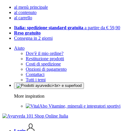
al menù principale
al contenuto
al carrello
Italia: spedizione standard gratuita
a partire da € 59,90
Reso gratuito
Consegna in 2 giorni
Aiuto
Dov'è il mio ordine?
Restituzione prodotti
Costi di spedizione
Opzioni di pagamento
Contattaci
Tutti i temi
More inspiration
Vitamine, minerali e integratori sportivi
Login