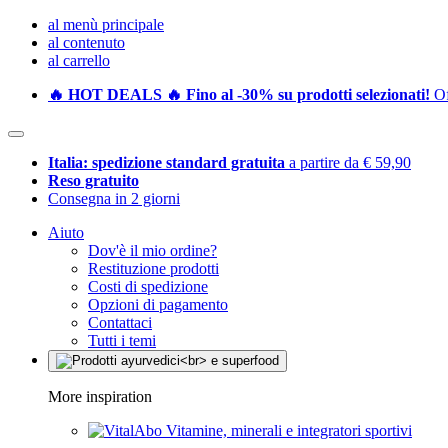
al menù principale
al contenuto
al carrello
🔥 HOT DEALS 🔥 Fino al -30% su prodotti selezionati!
Of
Italia: spedizione standard gratuita
a partire da € 59,90
Reso gratuito
Consegna in 2 giorni
Aiuto
Dov'è il mio ordine?
Restituzione prodotti
Costi di spedizione
Opzioni di pagamento
Contattaci
Tutti i temi
More inspiration
Vitamine, minerali e integratori sportivi