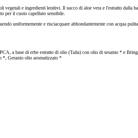
 vegetali e ingredienti lenitivi. Il succo di aloe vera e l'estratto dalla
tto per il cuoio capelluto sensibile.
ibuendo uniformemente e risciacquare abbondantemente con acqua pulita.
n PCA, a base di erbe estratto di olio (Taila) con olio di sesamo * e Br
co *, Geranio olio aromatizzato *