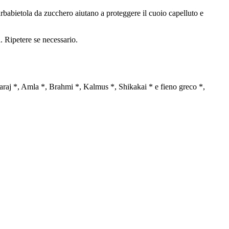
 barbabietola da zucchero aiutano a proteggere il cuoio capelluto e
 Ripetere se necessario.
ingaraj *, Amla *, Brahmi *, Kalmus *, Shikakai * e fieno greco *,