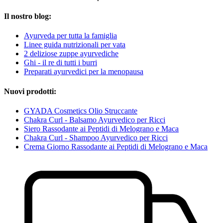
Il nostro blog:
Ayurveda per tutta la famiglia
Linee guida nutrizionali per vata
2 deliziose zuppe ayurvediche
Ghi - il re di tutti i burri
Preparati ayurvedici per la menopausa
Nuovi prodotti:
GYADA Cosmetics Olio Struccante
Chakra Curl - Balsamo Ayurvedico per Ricci
Siero Rassodante ai Peptidi di Melograno e Maca
Chakra Curl - Shampoo Ayurvedico per Ricci
Crema Giorno Rassodante ai Peptidi di Melograno e Maca