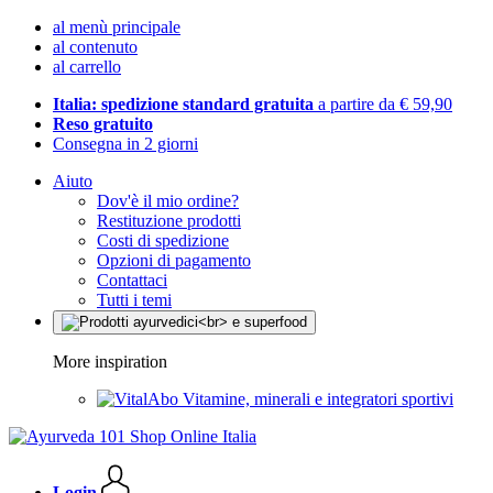
al menù principale
al contenuto
al carrello
Italia: spedizione standard gratuita
a partire da € 59,90
Reso gratuito
Consegna in 2 giorni
Aiuto
Dov'è il mio ordine?
Restituzione prodotti
Costi di spedizione
Opzioni di pagamento
Contattaci
Tutti i temi
More inspiration
Vitamine, minerali e integratori sportivi
Login