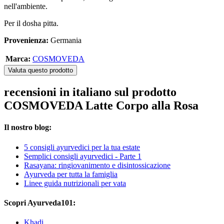
nell'ambiente.
Per il dosha pitta.
Provenienza:
Germania
Marca:
COSMOVEDA
Valuta questo prodotto
recensioni in italiano sul prodotto
COSMOVEDA Latte Corpo alla Rosa
Il nostro blog:
5 consigli ayurvedici per la tua estate
Semplici consigli ayurvedici - Parte 1
Rasayana: ringiovanimento e disintossicazione
Ayurveda per tutta la famiglia
Linee guida nutrizionali per vata
Scopri Ayurveda101:
Khadi