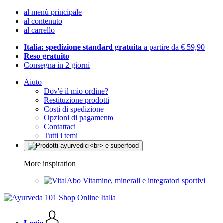
al menù principale
al contenuto
al carrello
Italia: spedizione standard gratuita
a partire da € 59,90
Reso gratuito
Consegna in 2 giorni
Aiuto
Dov'è il mio ordine?
Restituzione prodotti
Costi di spedizione
Opzioni di pagamento
Contattaci
Tutti i temi
More inspiration
Vitamine, minerali e integratori sportivi
Login