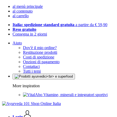
al menù principale
al contenuto
al carrello
Italia: spedizione standard gratuita
a partire da € 59,90
Reso gratuito
Consegna in 2 giorni
Aiuto
Dov'è il mio ordine?
Restituzione prodotti
Costi di spedizione
Opzioni di pagamento
Contattaci
Tutti i temi
More inspiration
Vitamine, minerali e integratori sportivi
Login