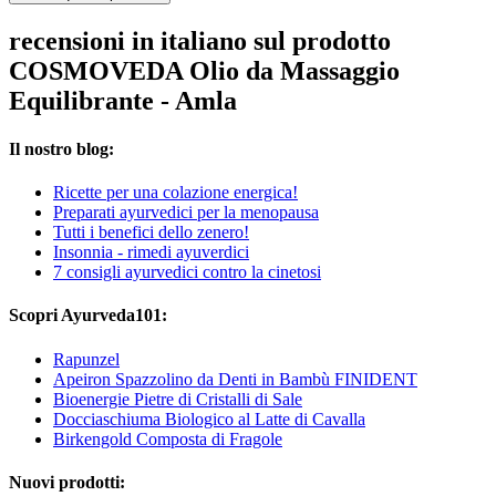
recensioni in italiano sul prodotto
COSMOVEDA Olio da Massaggio
Equilibrante - Amla
Il nostro blog:
Ricette per una colazione energica!
Preparati ayurvedici per la menopausa
Tutti i benefici dello zenero!
Insonnia - rimedi ayuverdici
7 consigli ayurvedici contro la cinetosi
Scopri Ayurveda101:
Rapunzel
Apeiron Spazzolino da Denti in Bambù FINIDENT
Bioenergie Pietre di Cristalli di Sale
Docciaschiuma Biologico al Latte di Cavalla
Birkengold Composta di Fragole
Nuovi prodotti: