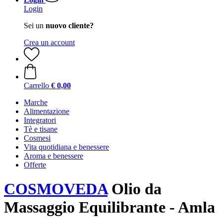
Login
Sei un
nuovo cliente?
Crea un account
Carrello
€ 0,00
Marche
Alimentazione
Integratori
Tè e tisane
Cosmesi
Vita quotidiana e benessere
Aroma e benessere
Offerte
COSMOVEDA
Olio da
Massaggio Equilibrante - Amla