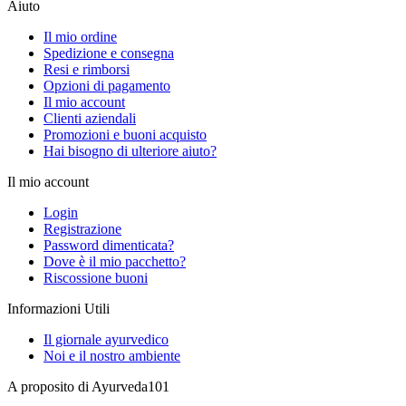
Aiuto
Il mio ordine
Spedizione e consegna
Resi e rimborsi
Opzioni di pagamento
Il mio account
Clienti aziendali
Promozioni e buoni acquisto
Hai bisogno di ulteriore aiuto?
Il mio account
Login
Registrazione
Password dimenticata?
Dove è il mio pacchetto?
Riscossione buoni
Informazioni Utili
Il giornale ayurvedico
Noi e il nostro ambiente
A proposito di Ayurveda101