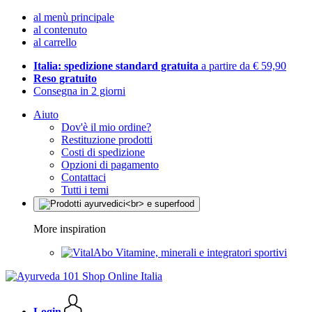
al menù principale
al contenuto
al carrello
Italia: spedizione standard gratuita
a partire da € 59,90
Reso gratuito
Consegna in 2 giorni
Aiuto
Dov'è il mio ordine?
Restituzione prodotti
Costi di spedizione
Opzioni di pagamento
Contattaci
Tutti i temi
More inspiration
Vitamine, minerali e integratori sportivi
Login