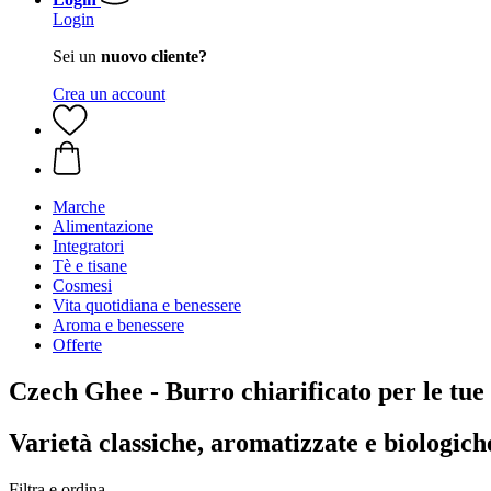
Login
Sei un
nuovo cliente?
Crea un account
Marche
Alimentazione
Integratori
Tè e tisane
Cosmesi
Vita quotidiana e benessere
Aroma e benessere
Offerte
Czech Ghee - Burro chiarificato per le tue 
Varietà classiche, aromatizzate e biologic
Filtra e ordina