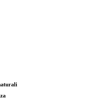
aturali
zza