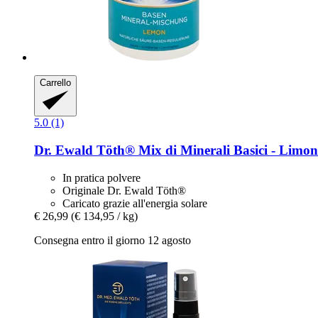
Carrello
5.0 (1)
Dr. Ewald Töth®
Mix di Minerali Basici -​ Limon
In pratica polvere
Originale Dr. Ewald Töth®
Caricato grazie all'energia solare
€ 26,99
(€ 134,95 / kg)
Consegna entro il giorno 12 agosto