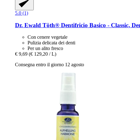
5.0 (1)
Dr. Ewald Töth®
Dentifricio Basico -​ Classic, De
Con cenere vegetale
Pulizia delicata dei denti
Per un alito fresco
€ 9,69
(€ 129,20 / L)
Consegna entro il giorno 12 agosto