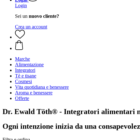
Login
Sei un
nuovo cliente?
Crea un account
Marche
Alimentazione
Integratori
Tè e tisane
Cosmesi
Vita quotidiana e benessere
Aroma e benessere
Offerte
Dr. Ewald Töth® - Integratori alimentari n
Ogni intenzione inizia da una consapevole
Filtra e ordina