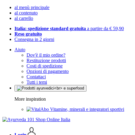
al menù principale
al contenuto
al carrello
Italia: spedizione standard gratuita
a partire da € 59,90
Reso gratuito
Consegna in 2 giorni
Aiuto
Dov'è il mio ordine?
Restituzione prodotti
Costi di spedizione
Opzioni di pagamento
Contattaci
Tutti i temi
More inspiration
Vitamine, minerali e integratori sportivi
Login