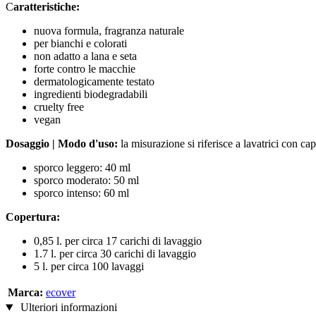
C
aratteristiche:
nuova formula, fragranza naturale
per bianchi e colorati
non adatto a lana e seta
forte contro le macchie
dermatologicamente testato
ingredienti biodegradabili
cruelty free
vegan
Dosaggio | Modo d'uso:
la misurazione si riferisce a lavatrici con ca
sporco leggero: 40 ml
sporco moderato: 50 ml
sporco intenso: 60 ml
Copertura:
0,85 l. per circa 17 carichi di lavaggio
1.7 l. per circa 30 carichi di lavaggio
5 l. per circa 100 lavaggi
Marca:
ecover
Ulteriori informazioni