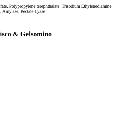
ulfate, Polypropylene terephthalate, Trisodium Ethylenediamine
l, Amylase, Pectate Lyase
Ibisco & Gelsomino