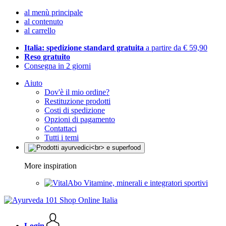
al menù principale
al contenuto
al carrello
Italia: spedizione standard gratuita
a partire da € 59,90
Reso gratuito
Consegna in 2 giorni
Aiuto
Dov'è il mio ordine?
Restituzione prodotti
Costi di spedizione
Opzioni di pagamento
Contattaci
Tutti i temi
More inspiration
Vitamine, minerali e integratori sportivi
Login