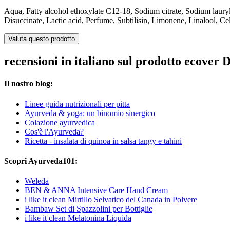
Aqua, Fatty alcohol ethoxylate C12-18, Sodium citrate, Sodium lauryl
Disuccinate, Lactic acid, Perfume, Subtilisin, Limonene, Linalool, C
Valuta questo prodotto
recensioni in italiano sul prodotto ecove
Il nostro blog:
Linee guida nutrizionali per pitta
Ayurveda & yoga: un binomio sinergico
Colazione ayurvedica
Cos'è l'Ayurveda?
Ricetta - insalata di quinoa in salsa tangy e tahini
Scopri Ayurveda101:
Weleda
BEN & ANNA Intensive Care Hand Cream
i like it clean Mirtillo Selvatico del Canada in Polvere
Bambaw Set di Spazzolini per Bottiglie
i like it clean Melatonina Liquida