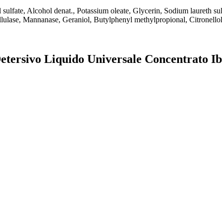
 sulfate, Alcohol denat., Potassium oleate, Glycerin, Sodium laureth s
ellulase, Mannanase, Geraniol, Butylphenyl methylpropional, Citronello
r Detersivo Liquido Universale Concentrato 