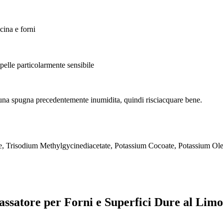
cina e forni
 pelle particolarmente sensibile
e una spugna precedentemente inumidita, quindi risciacquare bene.
, Trisodium Methylgycinediacetate, Potassium Cocoate, Potassium Ol
grassatore per Forni e Superfici Dure al Lim