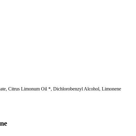
eate, Citrus Limonum Oil *, Dichlorobenzyl Alcohol, Limonene
one