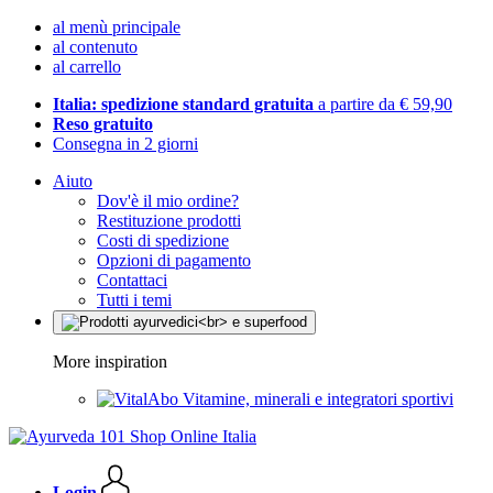
al menù principale
al contenuto
al carrello
Italia: spedizione standard gratuita
a partire da € 59,90
Reso gratuito
Consegna in 2 giorni
Aiuto
Dov'è il mio ordine?
Restituzione prodotti
Costi di spedizione
Opzioni di pagamento
Contattaci
Tutti i temi
More inspiration
Vitamine, minerali e integratori sportivi
Login