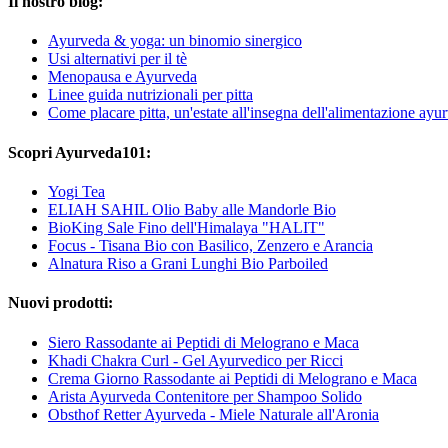
Il nostro blog:
Ayurveda & yoga: un binomio sinergico
Usi alternativi per il tè
Menopausa e Ayurveda
Linee guida nutrizionali per pitta
Come placare pitta, un'estate all'insegna dell'alimentazione ayu
Scopri Ayurveda101:
Yogi Tea
ELIAH SAHIL Olio Baby alle Mandorle Bio
BioKing Sale Fino dell'Himalaya "HALIT"
Focus - Tisana Bio con Basilico, Zenzero e Arancia
Alnatura Riso a Grani Lunghi Bio Parboiled
Nuovi prodotti:
Siero Rassodante ai Peptidi di Melograno e Maca
Khadi Chakra Curl - Gel Ayurvedico per Ricci
Crema Giorno Rassodante ai Peptidi di Melograno e Maca
Arista Ayurveda Contenitore per Shampoo Solido
Obsthof Retter Ayurveda - Miele Naturale all'Aronia