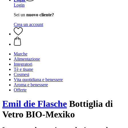
Login
Sei un
nuovo cliente?
Crea un account
Marche
Alimentazione
Integratori
Tè e tisane
Cosmesi
Vita quotidiana e benessere
Aroma e benessere
Offerte
Emil die Flasche
Bottiglia di
Vetro BIO-Mexiko