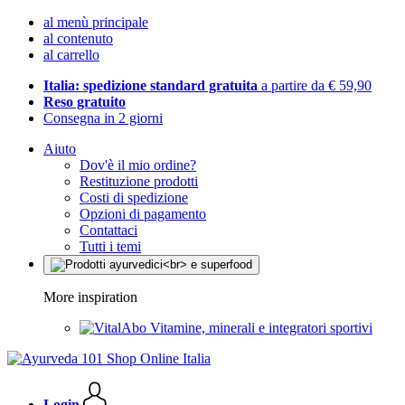
al menù principale
al contenuto
al carrello
Italia: spedizione standard gratuita
a partire da € 59,90
Reso gratuito
Consegna in 2 giorni
Aiuto
Dov'è il mio ordine?
Restituzione prodotti
Costi di spedizione
Opzioni di pagamento
Contattaci
Tutti i temi
More inspiration
Vitamine, minerali e integratori sportivi
Login