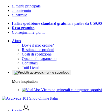
al menù principale
al contenuto
al carrello
Italia: spedizione standard gratuita
a partire da € 59,90
Reso gratuito
Consegna in 2 giorni
Aiuto
Dov'è il mio ordine?
Restituzione prodotti
Costi di spedizione
Opzioni di pagamento
Contattaci
Tutti i temi
More inspiration
Vitamine, minerali e integratori sportivi
Login