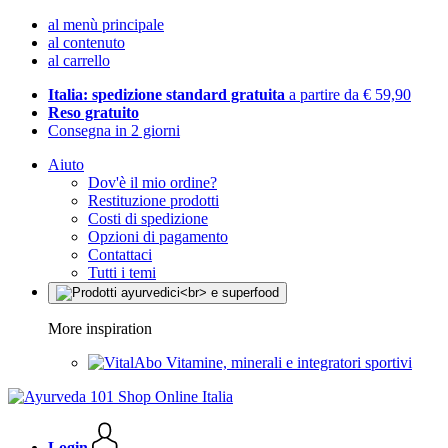
al menù principale
al contenuto
al carrello
Italia: spedizione standard gratuita
a partire da € 59,90
Reso gratuito
Consegna in 2 giorni
Aiuto
Dov'è il mio ordine?
Restituzione prodotti
Costi di spedizione
Opzioni di pagamento
Contattaci
Tutti i temi
More inspiration
Vitamine, minerali e integratori sportivi
Login