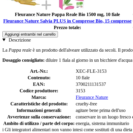
Fleurance Nature Pappa Reale Bio 1500 mg, 10 fiale
Fleurance Nature Salvia PLUS in Compresse Bio, 15 compresse
Prezzo totale:
Aggiungi entrambi nel carrello
Descrizione
La
Pappa reale
è un prodotto dell'alveare utilizzato da secoli. Il prod
Dosaggio consigliato:
diluire 1 fiala al giorno in un bicchiere d'acqu
Art.-Nr.:
XEC-FLE-3153
Contenuto:
10 fiale
EAN:
3700211131537
Codice produttore:
3153
Marca:
Fleurance Nature
Caratteristiche del prodotto:
cruelty-free
Informazioni generali:
agitare bene prima dell'uso
Avvertenze sulla conservazione:
conservare in un luogo fresco e
Ambito di utilizzo / parte del corpo:
energia, sistema immunitario
i
Gli integratori alimentari non vanno intesi come sostituti di una dieta