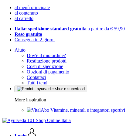
al menù principale
al contenuto
al carrello
Italia: spedizione standard gratuita
a partire da € 59,90
Reso gratuito
Consegna in 2 giorni
Aiuto
Dov'è il mio ordine?
Restituzione prodotti
Costi di spedizione
Opzioni di pagamento
Contattaci
Tutti i temi
More inspiration
Vitamine, minerali e integratori sportivi
Login