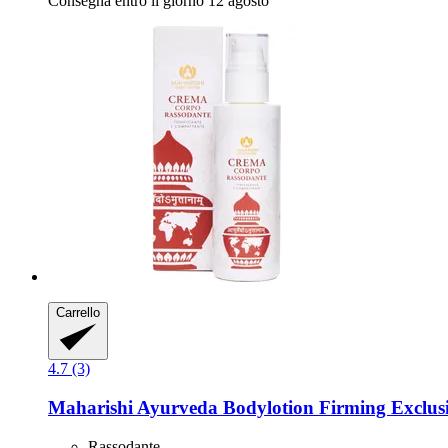
Consegna entro il giorno 12 agosto
Carrello
4.7 (3)
Maharishi Ayurveda
Bodylotion Firming Exclusi
Rassodante