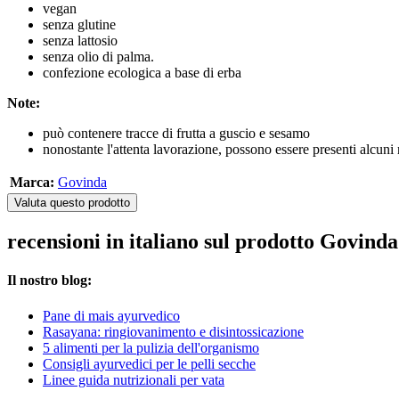
vegan
senza glutine
senza lattosio
senza olio di palma.
confezione ecologica a base di erba
Note:
può contenere tracce di frutta a guscio e sesamo
nonostante l'attenta lavorazione, possono essere presenti alcuni r
Marca:
Govinda
Valuta questo prodotto
recensioni in italiano sul prodotto Govind
Il nostro blog:
Pane di mais ayurvedico
Rasayana: ringiovanimento e disintossicazione
5 alimenti per la pulizia dell'organismo
Consigli ayurvedici per le pelli secche
Linee guida nutrizionali per vata