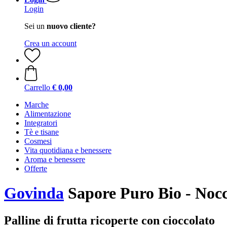
Login
Sei un
nuovo cliente?
Crea un account
Carrello
€ 0,00
Marche
Alimentazione
Integratori
Tè e tisane
Cosmesi
Vita quotidiana e benessere
Aroma e benessere
Offerte
Govinda
Sapore Puro Bio - Nocc
Palline di frutta ricoperte con cioccolato