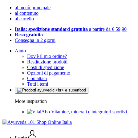
al menù principale
al contenuto
al carrello
Italia: spedizione standard gratuita
a partire da € 59,90
Reso gratuito
Consegna in 2 giorni
Aiuto
Dov'è il mio ordine?
Restituzione prodotti
Costi di spedizione
Opzioni di pagamento
Contattaci
Tutti i temi
More inspiration
Vitamine, minerali e integratori sportivi
Login