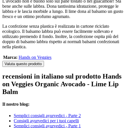
L'avocado non è buono solo sul pane tostato o nel guacamole! Sta
bene anche sulle labbra. Dona tantissima idratazione, protegge le
labbra e le lascia morbide a lungo. Il lime dona al balsamo un gusto
fresco e un ottimo profumo agrumato.
La confezione senza plastica è realizzata in cartone riciclato
ecologico. Il balsamo labbra può essere facilmente sollevato e
utilizzato premendo il fondo. Inoltre, la confezione ospita più del
doppio di balsamo labbra rispetto ai normali balsami confezionati
nella plastica.
Marca:
Hands on Veggies
Valuta questo prodotto
recensioni in italiano sul prodotto Hands
on Veggies Organic Avocado - Lime Lip
Balm
Il nostro blog:
Semplici consigli ayurvedici - Parte 2
Consigli ayurvedici per i tuoi capelli
Semplici consigli ayurvedici - Parte 1