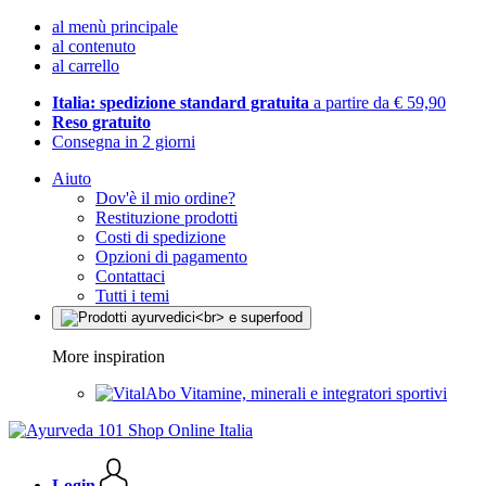
al menù principale
al contenuto
al carrello
Italia: spedizione standard gratuita
a partire da € 59,90
Reso gratuito
Consegna in 2 giorni
Aiuto
Dov'è il mio ordine?
Restituzione prodotti
Costi di spedizione
Opzioni di pagamento
Contattaci
Tutti i temi
More inspiration
Vitamine, minerali e integratori sportivi
Login