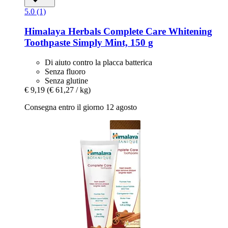
5.0 (1)
Himalaya Herbals
Complete Care Whitening
Toothpaste Simply Mint, 150 g
Di aiuto contro la placca batterica
Senza fluoro
Senza glutine
€ 9,19
(€ 61,27 / kg)
Consegna entro il giorno 12 agosto