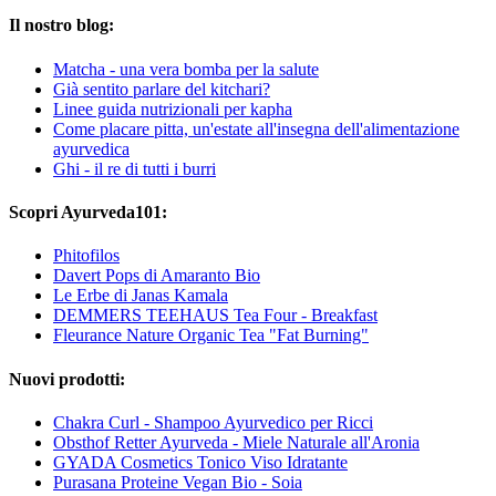
Il nostro blog:
Matcha - una vera bomba per la salute
Già sentito parlare del kitchari?
Linee guida nutrizionali per kapha
Come placare pitta, un'estate all'insegna dell'alimentazione
ayurvedica
Ghi - il re di tutti i burri
Scopri Ayurveda101:
Phitofilos
Davert Pops di Amaranto Bio
Le Erbe di Janas Kamala
DEMMERS TEEHAUS Tea Four - Breakfast
Fleurance Nature Organic Tea "Fat Burning"
Nuovi prodotti:
Chakra Curl - Shampoo Ayurvedico per Ricci
Obsthof Retter Ayurveda - Miele Naturale all'Aronia
GYADA Cosmetics Tonico Viso Idratante
Purasana Proteine Vegan Bio - Soia