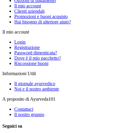
Opzioni di pagamento
Il mio account
Clienti aziendali
Promozioni e buoni acquisto
Hai bisogno di ulteriore aiuto?
Il mio account
Login
Registrazione
Password dimenticata?
Dove è il mio pacchetto?
Riscossione buoni
Informazioni Utili
Il giornale ayurvedico
Noi e il nostro ambiente
A proposito di Ayurveda101
Contattaci
Il nostro gruppo
Seguici su