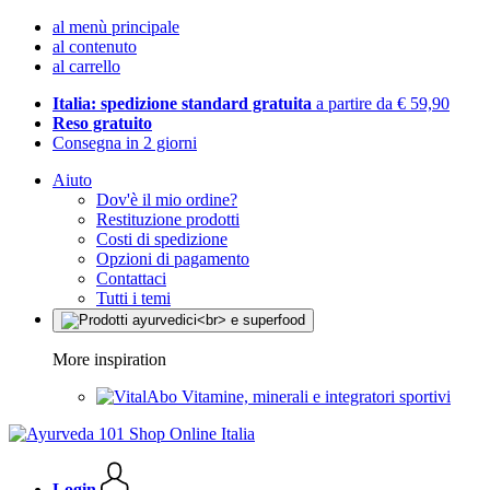
al menù principale
al contenuto
al carrello
Italia: spedizione standard gratuita
a partire da € 59,90
Reso gratuito
Consegna in 2 giorni
Aiuto
Dov'è il mio ordine?
Restituzione prodotti
Costi di spedizione
Opzioni di pagamento
Contattaci
Tutti i temi
More inspiration
Vitamine, minerali e integratori sportivi
Login