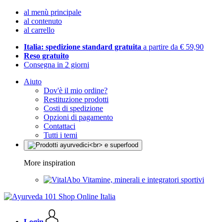
al menù principale
al contenuto
al carrello
Italia: spedizione standard gratuita
a partire da € 59,90
Reso gratuito
Consegna in 2 giorni
Aiuto
Dov'è il mio ordine?
Restituzione prodotti
Costi di spedizione
Opzioni di pagamento
Contattaci
Tutti i temi
More inspiration
Vitamine, minerali e integratori sportivi
Login