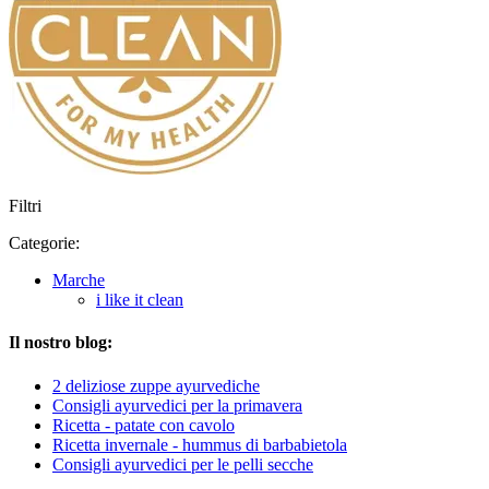
Filtri
Categorie:
Marche
i like it clean
Il nostro blog:
2 deliziose zuppe ayurvediche
Consigli ayurvedici per la primavera
Ricetta - patate con cavolo
Ricetta invernale - hummus di barbabietola
Consigli ayurvedici per le pelli secche