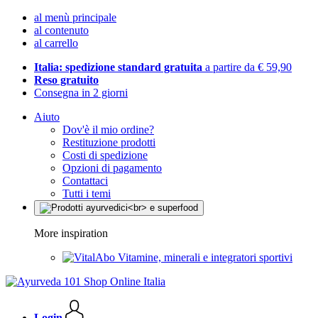
al menù principale
al contenuto
al carrello
Italia: spedizione standard gratuita
a partire da € 59,90
Reso gratuito
Consegna in 2 giorni
Aiuto
Dov'è il mio ordine?
Restituzione prodotti
Costi di spedizione
Opzioni di pagamento
Contattaci
Tutti i temi
More inspiration
Vitamine, minerali e integratori sportivi
Login