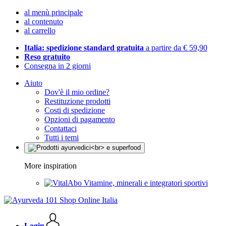
al menù principale
al contenuto
al carrello
Italia: spedizione standard gratuita
a partire da € 59,90
Reso gratuito
Consegna in 2 giorni
Aiuto
Dov'è il mio ordine?
Restituzione prodotti
Costi di spedizione
Opzioni di pagamento
Contattaci
Tutti i temi
More inspiration
Vitamine, minerali e integratori sportivi
Login