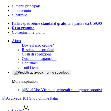
al menù principale
al contenuto
al carrello
Italia: spedizione standard gratuita
a partire da € 59,90
Reso gratuito
Consegna in 2 giorni
Aiuto
Dov'è il mio ordine?
Restituzione prodotti
Costi di spedizione
Opzioni di pagamento
Contattaci
Tutti i temi
More inspiration
Vitamine, minerali e integratori sportivi
Login