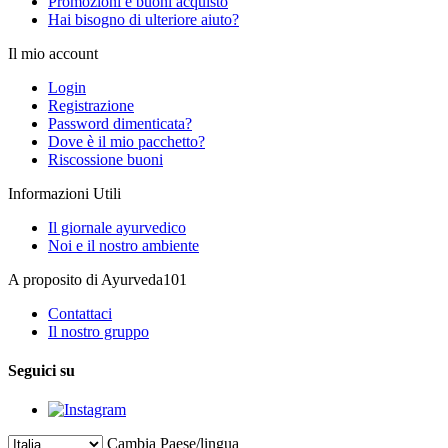
Promozioni e buoni acquisto
Hai bisogno di ulteriore aiuto?
Il mio account
Login
Registrazione
Password dimenticata?
Dove è il mio pacchetto?
Riscossione buoni
Informazioni Utili
Il giornale ayurvedico
Noi e il nostro ambiente
A proposito di Ayurveda101
Contattaci
Il nostro gruppo
Seguici su
Cambia Paese/lingua