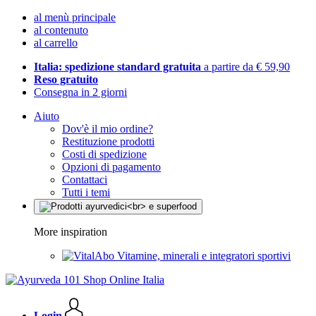
al menù principale
al contenuto
al carrello
Italia: spedizione standard gratuita
a partire da € 59,90
Reso gratuito
Consegna in 2 giorni
Aiuto
Dov'è il mio ordine?
Restituzione prodotti
Costi di spedizione
Opzioni di pagamento
Contattaci
Tutti i temi
More inspiration
Vitamine, minerali e integratori sportivi
Login