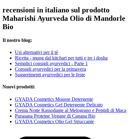
recensioni in italiano sul prodotto
Maharishi Ayurveda Olio di Mandorle
Bio
Il nostro blog:
Usi alternativi per il tè
Ricetta - mung dal kitchari per tutti e tre i dosha
Semplici consigli ayurvedici - Parte 1
Consigli ayurvedici per la primavera
Suggerimenti ayurvedici per le feste
Nuovi prodotti:
GYADA Cosmetics Mousse Detergente
GYADA Cosmetics Gel Detergente Delicato
Crema Notte Rassodante al Melograno e Peptidi di Maca
Purasana Proteine Vegane di Canapa Bio
GYADA Cosmetics Olio Gel Struccante