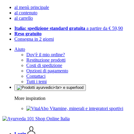
al menù principale
al contenuto
al carrello
Italia: spedizione standard gratuita
a partire da € 59,90
Reso gratuito
Consegna in 2 giorni
Aiuto
Dov'è il mio ordine?
Restituzione prodotti
Costi di spedizione
Opzioni di pagamento
Contattaci
Tutti i temi
More inspiration
Vitamine, minerali e integratori sportivi
Login