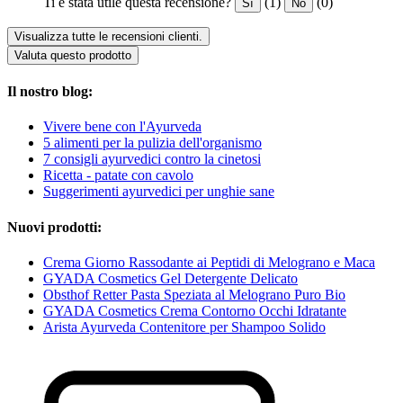
Ti è stata utile questa recensione?
(1)
(0)
Sì
No
Visualizza tutte le recensioni clienti.
Valuta questo prodotto
Il nostro blog:
Vivere bene con l'Ayurveda
5 alimenti per la pulizia dell'organismo
7 consigli ayurvedici contro la cinetosi
Ricetta - patate con cavolo
Suggerimenti ayurvedici per unghie sane
Nuovi prodotti:
Crema Giorno Rassodante ai Peptidi di Melograno e Maca
GYADA Cosmetics Gel Detergente Delicato
Obsthof Retter Pasta Speziata al Melograno Puro Bio
GYADA Cosmetics Crema Contorno Occhi Idratante
Arista Ayurveda Contenitore per Shampoo Solido