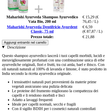
Maharishi Ayurveda Shampoo Ayurvedico
€ 15,29
(€
Vata Bio, 200 ml
76,45 / L)
Maharishi Ayurveda Dentifricio Ayurdent
€ 6,59
Classic, 75 ml
(€ 87,87 / L)
Prezzo totale:
€ 21,88
Aggiungi entrambi nel carrello
Descrizione
Questo shampoo ayurvedico lascerà i tuoi capelli morbidi, lucidi e
meravigliosamente profumati con una combinazione unica di erbe
ayurvediche originali, fiori e frutti, tra cui amla, bael e ibisco. Con
oli naturali naturali al 100% di lavanda e limone, è stato prodotto in
India secondo la ricetta ayurvedica originale.
I tensioattivi naturali puri provenienti da materie prime
vegetali assicurano una pulizia delicata
Le proteine ​​del frumento migliorano la compattezza dei
capelli e li rendono morbidi e lisci
Adatto a lavaggi frequenti
Ideale per capelli normali, secchi e fragili
Con il sigillo BDIH per i cosmetici naturali controllati