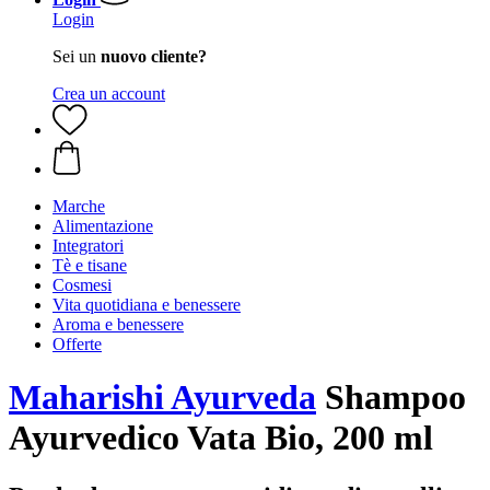
Login
Sei un
nuovo cliente?
Crea un account
Marche
Alimentazione
Integratori
Tè e tisane
Cosmesi
Vita quotidiana e benessere
Aroma e benessere
Offerte
Maharishi Ayurveda
Shampoo
Ayurvedico Vata Bio, 200 ml