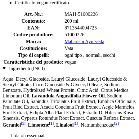
Certificato vegan certificato
Art.-Nr.:
MAH-51000226
Contenuto:
200 ml
EAN:
8713544004725
Codice produttore:
51000226
Marca:
Maharishi Ayurveda
Costituzione:
Vata
Tipo di capelli:
ogni tipo , normali, secchi
Caratteristiche del prodotto:
vegan
Ingredienti (INCI)
Aqua, Decyl Glucoside, Lauryl Glucoside, Lauryl Glucoside &
Stearyl Citrate, Coco Glucoside & Glyceryl Oleate, Sodium
Benzoate, Hydrolized Wheat Protein, Citric Acid, Citrus Medica
Limonum Oil,
Lavandula Angustifolia Flower Oil
, Sodium
Palmitate Oil, Sapindus Trifoliatus Fruit Extract, Emblica Officinalis
Fruit Rind Extract, Acacia Concinna Fruit Extract, Aegle Marmelos
Fruit Extract, Eclipta Alba Plant Extract, Estratto Di Hibiscus Rosa
Sinensis, Cyperus Rotundus Root Extract, Cuscuta Reflexa Extract,
[1]
[1]
[1]
[2]
Geraniol
,
Limonene
,
Linalool
, Natriumbenzoate
da oli essenziali