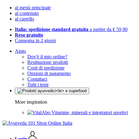
al menù principale
al contenuto
al carrello
Italia: spedizione standard gratuita
a partire da € 59,90
Reso gratuito
Consegna in 2 giorni
Aiuto
Dov'è il mio ordine?
Restituzione prodotti
Costi di spedizione
Opzioni di pagamento
Contattaci
Tutti i temi
More inspiration
Vitamine, minerali e integratori sportivi
Login