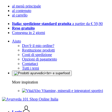
al menù principale
al contenuto
al carrello
Italia: spedizione standard gratuita
a partire da € 59,90
Reso gratuito
Consegna in 2 giorni
Aiuto
Dov'è il mio ordine?
Restituzione prodotti
Costi di spedizione
Opzioni di pagamento
Contattaci
Tutti i temi
More inspiration
Vitamine, minerali e integratori sportivi
Login