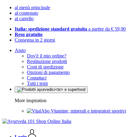
al menù principale
al contenuto
al carrello
Italia: spedizione standard gratuita
a partire da € 59,90
Reso gratuito
Consegna in 2 giorni
Aiuto
Dov'è il mio ordine?
Restituzione prodotti
Costi di spedizione
Opzioni di pagamento
Contattaci
Tutti i temi
More inspiration
Vitamine, minerali e integratori sportivi
Login