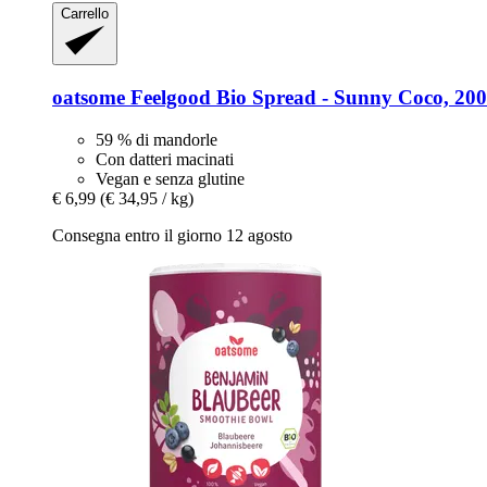
Carrello
oatsome
Feelgood Bio Spread -​ Sunny Coco, 200
59 % di mandorle
Con datteri macinati
Vegan e senza glutine
€ 6,99
(€ 34,95 / kg)
Consegna entro il giorno 12 agosto