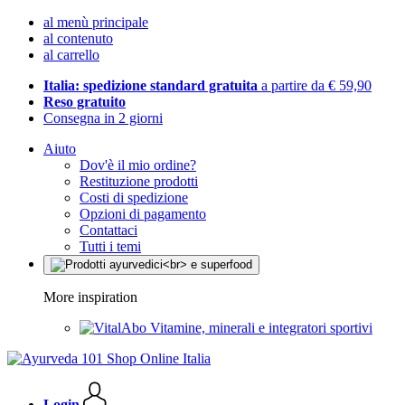
al menù principale
al contenuto
al carrello
Italia: spedizione standard gratuita
a partire da € 59,90
Reso gratuito
Consegna in 2 giorni
Aiuto
Dov'è il mio ordine?
Restituzione prodotti
Costi di spedizione
Opzioni di pagamento
Contattaci
Tutti i temi
More inspiration
Vitamine, minerali e integratori sportivi
Login