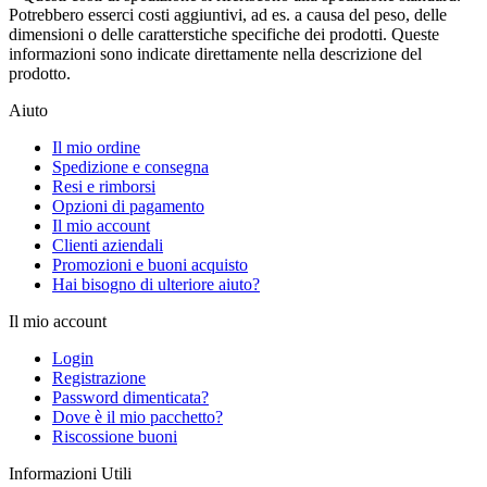
Potrebbero esserci costi aggiuntivi, ad es. a causa del peso, delle
dimensioni o delle caratterstiche specifiche dei prodotti. Queste
informazioni sono indicate direttamente nella descrizione del
prodotto.
Aiuto
Il mio ordine
Spedizione e consegna
Resi e rimborsi
Opzioni di pagamento
Il mio account
Clienti aziendali
Promozioni e buoni acquisto
Hai bisogno di ulteriore aiuto?
Il mio account
Login
Registrazione
Password dimenticata?
Dove è il mio pacchetto?
Riscossione buoni
Informazioni Utili