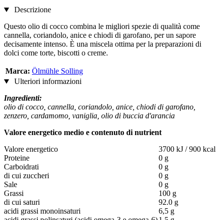
Descrizione
Questo olio di cocco combina le migliori spezie di qualità come
cannella, coriandolo, anice e chiodi di garofano, per un sapore
decisamente intenso. È una miscela ottima per la preparazioni di
dolci come torte, biscotti o creme.
Marca:
Ölmühle Solling
Ulteriori informazioni
Ingredienti:
olio di cocco, cannella, coriandolo, anice, chiodi di garofano,
zenzero, cardamomo, vaniglia, olio di buccia d'arancia
Valore energetico medio e contenuto di nutrient
Valore energetico
3700 kJ / 900 kcal
Proteine
0 g
Carboidrati
0 g
di cui zuccheri
0 g
Sale
0 g
Grassi
100 g
di cui saturi
92.0 g
acidi grassi monoinsaturi
6,5 g
acidi grassi polinsaturi (acidi omega-3 e omega-6)
1.5 g