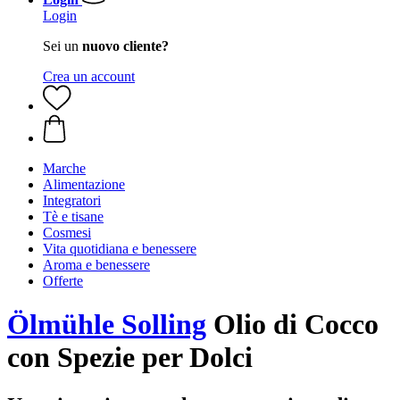
Login
Sei un
nuovo cliente?
Crea un account
Marche
Alimentazione
Integratori
Tè e tisane
Cosmesi
Vita quotidiana e benessere
Aroma e benessere
Offerte
Ölmühle Solling
Olio di Cocco
con Spezie per Dolci