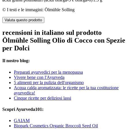
© I testi e le immagini: Ölmühle Solling
Valuta questo prodotto
recensioni in italiano sul prodotto
Ölmühle Solling Olio di Cocco con Spezie
per Dolci
Il nostro blog:
Preparati ayurvedici per la menopausa
Vivere bene con l'Ayurveda
5 alimenti per la pulizia dell'organismo
Acqua calda aromatizzata: le ricette per la tua costituzione
ayurvedica!
Cinque ricette per deliziosi lassi
Scopri Ayurveda101:
GAIAM
Biopark Cosmetics Organic Broccoli Seed Oil